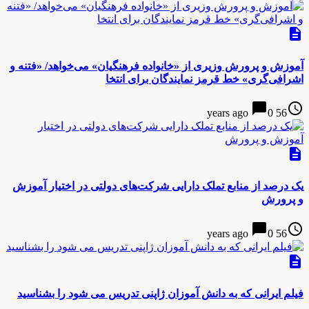
description
آموزش و پرورش وزیری از «خانواده فرهنگیان» می‌خواهد/ «فتنه و
اشرافی‌گری» خط قرمز نمایندگان برای انتخا
chat_bubble
access_time
0
56 years ago
description
یک درصد از منابع تملک دارایی شرکت‌های دولتی در اختیار آموزش
و پرورش
chat_bubble
access_time
0
56 years ago
description
فیلم ایرانی که به دانش آموزان ژاپنی تدریس می شود را بشناسید