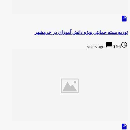
description
توزیع بسته حمایتی ویژه دانش آموزان در خرمشهر
chat_bubble
access_time
0
56 years ago
description