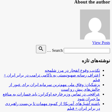
About the author
View Posts
Search
search
Search …
for
نوشته‌های تازه
تکذیب وقوع انفجار در مرز شلمچه
اعتراف رسانه صهیونیستی به ناکامی ترامپ در برابر ایران +
فیلم
پزشکیان: وفاق ملی مهم‌ترین سرمایه ایران برای عبور از
چالش‌های پیش رو است
عراقچی در تماس وزیرخارجه اوکراین: باید خسارات به منافع
ما جبران شود
پاشنه آشیل‌های آمریکا؛ از کمبود مهمات تا بن‌بست راهبردی
در برابر ایران + فیلم