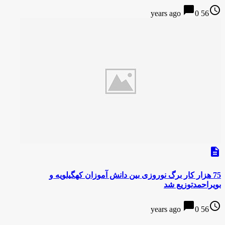
chat_bubble
access_time
0
56 years ago
description
75 هزار کار برگ نوروزی بین دانش آموزان کهگیلویه و
بویراحمدتوزیع شد
chat_bubble
access_time
0
56 years ago