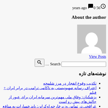
chat_bubble
access_time
0
56 years ago
About the author
View Posts
Search
search
Search …
for
نوشته‌های تازه
تکذیب وقوع انفجار در مرز شلمچه
اعتراف رسانه صهیونیستی به ناکامی ترامپ در برابر ایران +
فیلم
پزشکیان: وفاق ملی مهم‌ترین سرمایه ایران برای عبور از
چالش‌های پیش رو است
عراقچی در تماس وزیرخارجه اوکراین: باید خسارات به منافع