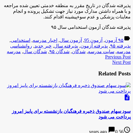
پذیرفته شدگان در تاریخ مقرر به منطقه خدمتی تعیین شده مراجعه
و با همراه داشتن مدارک مورد نیاز جهت تشکیل پرونده و انجام
معاینات پزشکی و عدم سوءپیشینه اقدام کنند.
پذیرفته شدگان آزمون استخدامی سال ۹۵
label
۹۵ آزمون
,
آزمون 95
,
آزمون سال
,
اخبار مدرسه
,
استخدامی
,
پذیرفته ۹۵
,
پذیرفته آزمون
,
پذیرفته سال
,
خبر جدید
,
روانشناسی
مدرسه
,
سایت مدرسه
,
شدگان
,
شدگان ۹۵
,
شدگان سال
,
مدرسه
Previous Post
Next Post
Related Posts
description
سود سهام صندوق ذخیره فرهنگیان بازنشسته برای پاییز امروز
پرداخت می شود
chat_bubble
access_time
0
56 years ago