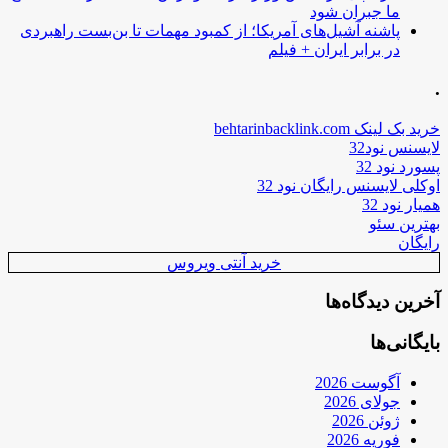
ما جبران شود
پاشنه آشیل‌های آمریکا؛ از کمبود مهمات تا بن‌بست راهبردی
در برابر ایران + فیلم
.
خرید بک لینک behtarinbacklink.com
لایسنس نود32
پسورد نود 32
اوکلی لایسنس رایگان نود 32
همیار نود 32
بهترین سئو
رایگان
خرید آنتی ویروس
آخرین دیدگاه‌ها
بایگانی‌ها
آگوست 2026
جولای 2026
ژوئن 2026
فوریه 2026