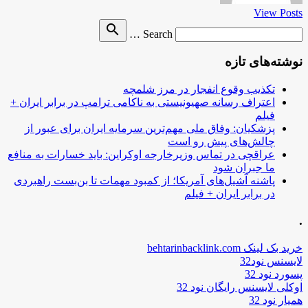
View Posts
Search
search
Search …
for
نوشته‌های تازه
تکذیب وقوع انفجار در مرز شلمچه
اعتراف رسانه صهیونیستی به ناکامی ترامپ در برابر ایران +
فیلم
پزشکیان: وفاق ملی مهم‌ترین سرمایه ایران برای عبور از
چالش‌های پیش رو است
عراقچی در تماس وزیرخارجه اوکراین: باید خسارات به منافع
ما جبران شود
پاشنه آشیل‌های آمریکا؛ از کمبود مهمات تا بن‌بست راهبردی
در برابر ایران + فیلم
.
خرید بک لینک behtarinbacklink.com
لایسنس نود32
پسورد نود 32
اوکلی لایسنس رایگان نود 32
همیار نود 32