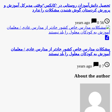
تحصیل دانش‌آموزان روستایی در ‘کانکس’/وقتی مدیرکل آموزش و
پرورش کردستان گوش شنیدن مشکلات ‌را ندارد
chat_bubble
access_time
0
56 years ago
description
مشکلات مدارس خاص کشور حادتر از مدارس عادی / معلمان
آموزش به کودکان معلول را بلد نیستند
chat_bubble
access_time
0
7 years ago
About the author