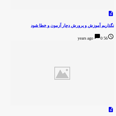
description
نگذاریم آموزش و پرورش دچار آزمون و خطا شود
chat_bubble
access_time
0
56 years ago
description