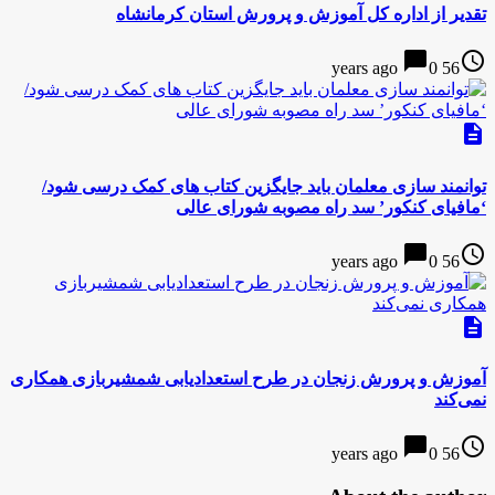
تقدیر از اداره کل آموزش و پرورش استان کرمانشاه
chat_bubble
access_time
0
56 years ago
description
توانمند سازی معلمان باید جایگزین کتاب های کمک درسی شود/
‘مافیای کنکور’ سد راه مصوبه شورای عالی
chat_bubble
access_time
0
56 years ago
description
آموزش و پرورش زنجان در طرح استعدادیابی شمشیربازی همکاری
نمی‌کند
chat_bubble
access_time
0
56 years ago