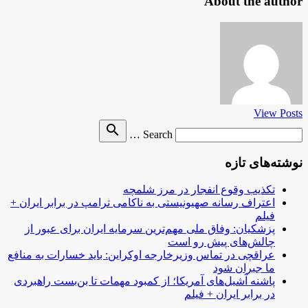
About the author
View Posts
Search
search
Search …
for
نوشته‌های تازه
تکذیب وقوع انفجار در مرز شلمچه
اعتراف رسانه صهیونیستی به ناکامی ترامپ در برابر ایران +
فیلم
پزشکیان: وفاق ملی مهم‌ترین سرمایه ایران برای عبور از
چالش‌های پیش رو است
عراقچی در تماس وزیرخارجه اوکراین: باید خسارات به منافع
ما جبران شود
پاشنه آشیل‌های آمریکا؛ از کمبود مهمات تا بن‌بست راهبردی
در برابر ایران + فیلم