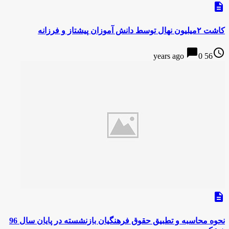
description
کاشت ۲میلیون نهال توسط دانش آموزان پیشتاز و فرزانه
chat_bubble
access_time
0
56 years ago
description
نحوه محاسبه و تطبیق حقوق فرهنگیان بازنشسته در پایان سال 96