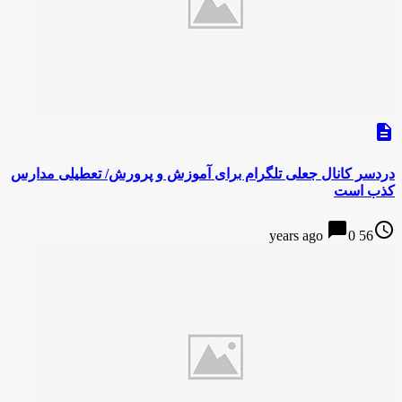
description
دردسر کانال جعلی تلگرام برای آموزش و پرورش/ تعطیلی مدارس
کذب است
chat_bubble
access_time
0
56 years ago