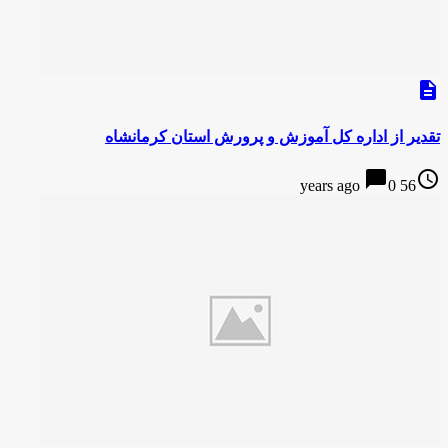
description
تقدیر از اداره کل آموزش و پرورش استان کرمانشاه
chat_bubble
access_time
0
56 years ago