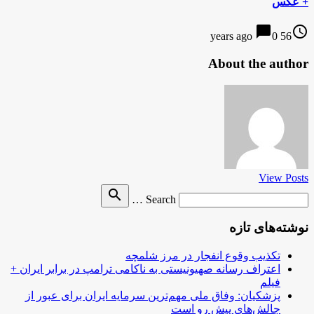
+ عکس
chat_bubble
access_time
0
56 years ago
About the author
View Posts
Search
search
Search …
for
نوشته‌های تازه
تکذیب وقوع انفجار در مرز شلمچه
اعتراف رسانه صهیونیستی به ناکامی ترامپ در برابر ایران +
فیلم
پزشکیان: وفاق ملی مهم‌ترین سرمایه ایران برای عبور از
چالش‌های پیش رو است