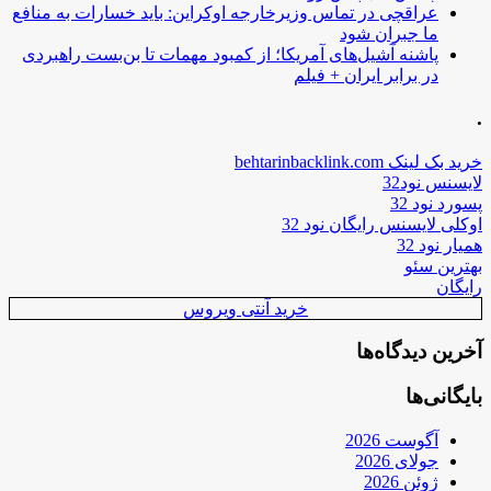
عراقچی در تماس وزیرخارجه اوکراین: باید خسارات به منافع
ما جبران شود
پاشنه آشیل‌های آمریکا؛ از کمبود مهمات تا بن‌بست راهبردی
در برابر ایران + فیلم
.
خرید بک لینک behtarinbacklink.com
لایسنس نود32
پسورد نود 32
اوکلی لایسنس رایگان نود 32
همیار نود 32
بهترین سئو
رایگان
خرید آنتی ویروس
آخرین دیدگاه‌ها
بایگانی‌ها
آگوست 2026
جولای 2026
ژوئن 2026