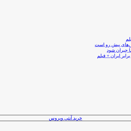
لم
لش‌های پیش رو است
ا جبران شود
رابر ایران + فیلم
خرید آنتی ویروس