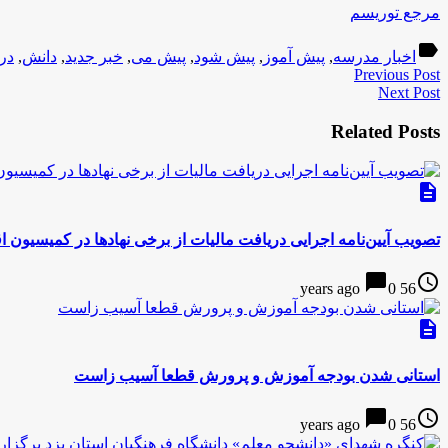
مرجع توریسم
label
اخبار مدرسه
,
پیش آموز
,
پیش شود
,
پیش می
,
خبر جدید
,
دانش
,
در
Previous Post
Next Post
Related Posts
description
تصویب آیین‌نامه اجرایی دریافت مالیات از برخی نهادها در کمیسیون 
chat_bubble
access_time
0
56 years ago
description
استانی شدن بودجه آموزش و پرورش قطعا آسیب زاست
chat_bubble
access_time
0
56 years ago