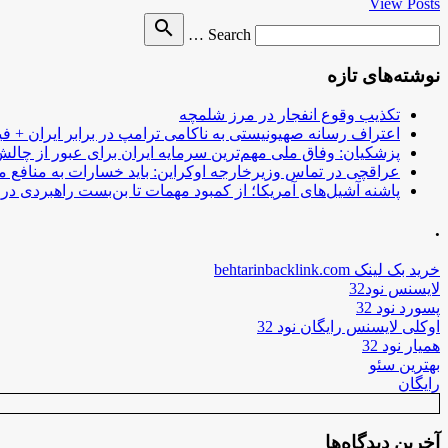
View Posts
Search
search
Search …
for
نوشته‌های تازه
تکذیب وقوع انفجار در مرز شلمچه
اعتراف رسانه صهیونیستی به ناکامی ترامپ در برابر ایران + فی
پزشکیان: وفاق ملی مهم‌ترین سرمایه ایران برای عبور از چا
عراقچی در تماس وزیرخارجه اوکراین: باید خسارات به منافع م
پاشنه آشیل‌های آمریکا؛ از کمبود مهمات تا بن‌بست راهبردی در ب
.
خرید بک لینک behtarinbacklink.com
لایسنس نود32
پسورد نود 32
اوکلی لایسنس رایگان نود 32
همیار نود 32
بهترین سئو
رایگان
آخرین دیدگاه‌ها