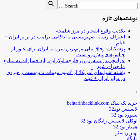
Search
search
Search …
for
نوشته‌های تازه
تکذیب وقوع انفجار در مرز شلمچه
اعتراف رسانه صهیونیستی به ناکامی ترامپ در برابر ایران +
فیلم
پزشکیان: وفاق ملی مهم‌ترین سرمایه ایران برای عبور از
چالش‌های پیش رو است
عراقچی در تماس وزیرخارجه اوکراین: باید خسارات به منافع
ما جبران شود
پاشنه آشیل‌های آمریکا؛ از کمبود مهمات تا بن‌بست راهبردی
در برابر ایران + فیلم
.
خرید بک لینک behtarinbacklink.com
لایسنس نود32
پسورد نود 32
اوکلی لایسنس رایگان نود 32
همیار نود 32
بهترین سئو
رایگان