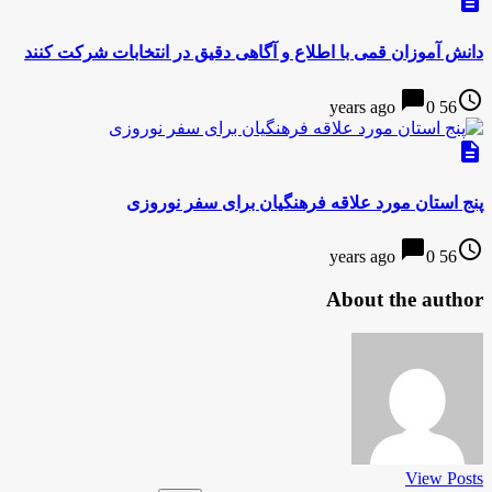
description
دانش آموزان قمی با اطلاع و آگاهی دقیق در انتخابات شرکت کنند
chat_bubble
access_time
0
56 years ago
description
پنج استان مورد علاقه فرهنگیان برای سفر نوروزی
chat_bubble
access_time
0
56 years ago
About the author
View Posts