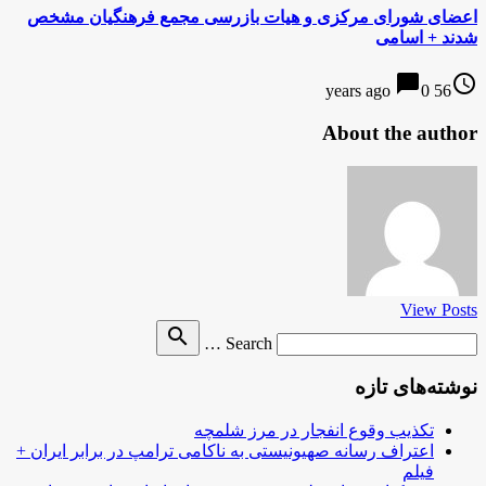
اعضای شورای‌ مرکزی و هیات بازرسی مجمع فرهنگیان مشخص
شدند + اسامی
chat_bubble
access_time
0
56 years ago
About the author
View Posts
Search
search
Search …
for
نوشته‌های تازه
تکذیب وقوع انفجار در مرز شلمچه
اعتراف رسانه صهیونیستی به ناکامی ترامپ در برابر ایران +
فیلم