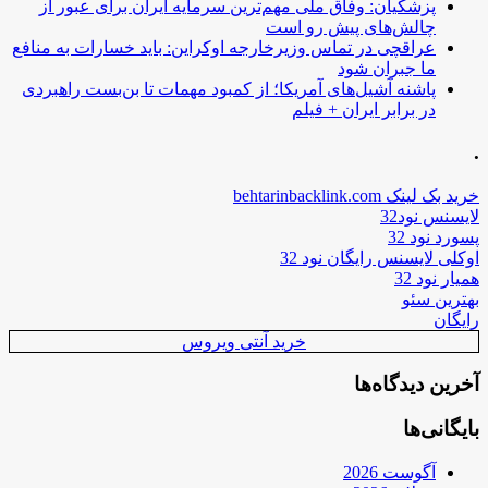
پزشکیان: وفاق ملی مهم‌ترین سرمایه ایران برای عبور از
چالش‌های پیش رو است
عراقچی در تماس وزیرخارجه اوکراین: باید خسارات به منافع
ما جبران شود
پاشنه آشیل‌های آمریکا؛ از کمبود مهمات تا بن‌بست راهبردی
در برابر ایران + فیلم
.
خرید بک لینک behtarinbacklink.com
لایسنس نود32
پسورد نود 32
اوکلی لایسنس رایگان نود 32
همیار نود 32
بهترین سئو
رایگان
خرید آنتی ویروس
آخرین دیدگاه‌ها
بایگانی‌ها
آگوست 2026