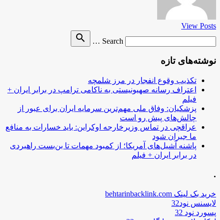
View Posts
Search
search
Search …
for
نوشته‌های تازه
تکذیب وقوع انفجار در مرز شلمچه
اعتراف رسانه صهیونیستی به ناکامی ترامپ در برابر ایران +
فیلم
پزشکیان: وفاق ملی مهم‌ترین سرمایه ایران برای عبور از
چالش‌های پیش رو است
عراقچی در تماس وزیرخارجه اوکراین: باید خسارات به منافع
ما جبران شود
پاشنه آشیل‌های آمریکا؛ از کمبود مهمات تا بن‌بست راهبردی
در برابر ایران + فیلم
.
خرید بک لینک behtarinbacklink.com
لایسنس نود32
پسورد نود 32