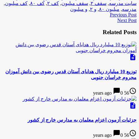
سایت مدرسه
,
سقف ۲
,
سقف میلیون
,
کف ۲
,
کف ۸۰
,
کف میلیون
,
مدرسه
,
میلیون ۸۰
,
و ۲
,
و میلیون
Previous Post
Next Post
Related Posts
description
توزیع 10 میلیارد ریال هدایای آستان قدس رضوی بین دانش آموزان
محروم خراسان جنوبی
chat_bubble
access_time
0
56 years ago
description
جزئیات آزمون اعزام معلمان به مدارس خارج از کشور
chat_bubble
access_time
0
56 years ago