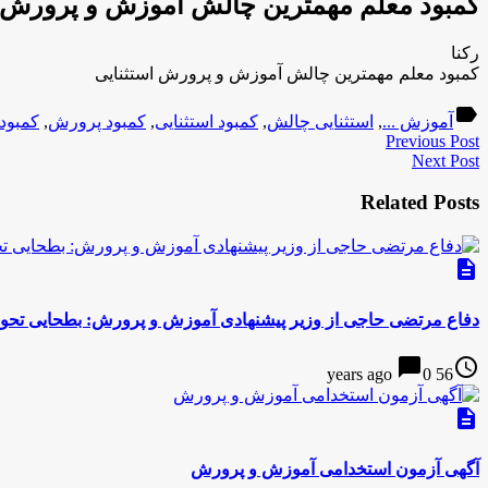
کمبود معلم مهمترین چالش آموزش و پرورش ا
رکنا
کمبود معلم مهمترین چالش آموزش و پرورش استثنایی
label
آموزش ...
,
استثنایی چالش
,
کمبود استثنایی
,
کمبود پرورش
,
کمبود
Previous Post
Next Post
Related Posts
description
دفاع مرتضی حاجی از وزیر پیشنهادی آموزش و پرورش: بطحایی تح
chat_bubble
access_time
0
56 years ago
description
آگهی آزمون استخدامی آموزش و پرورش