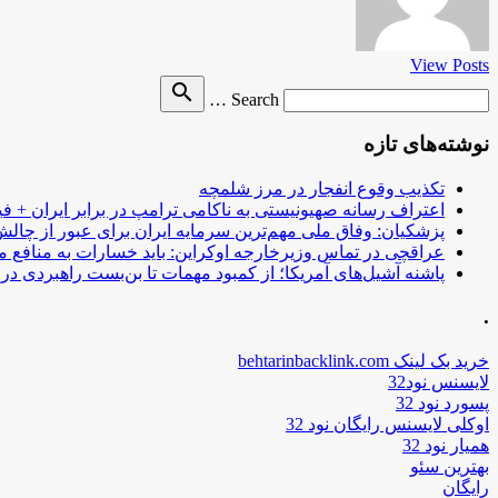
View Posts
Search
search
Search …
for
نوشته‌های تازه
تکذیب وقوع انفجار در مرز شلمچه
اعتراف رسانه صهیونیستی به ناکامی ترامپ در برابر ایران + فی
پزشکیان: وفاق ملی مهم‌ترین سرمایه ایران برای عبور از چا
عراقچی در تماس وزیرخارجه اوکراین: باید خسارات به منافع م
پاشنه آشیل‌های آمریکا؛ از کمبود مهمات تا بن‌بست راهبردی در ب
.
خرید بک لینک behtarinbacklink.com
لایسنس نود32
پسورد نود 32
اوکلی لایسنس رایگان نود 32
همیار نود 32
بهترین سئو
رایگان