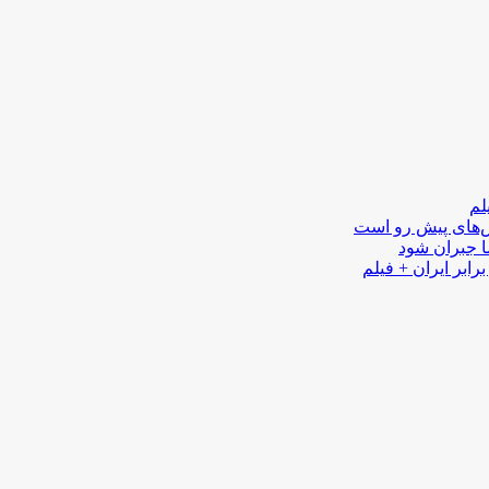
لم
لش‌های پیش رو است
ا جبران شود
رابر ایران + فیلم