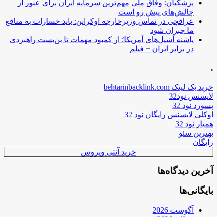
پزشکیان: وفاق ملی مهم‌ترین سرمایه ایران برای عبور از
چالش‌های پیش رو است
عراقچی در تماس وزیرخارجه اوکراین: باید خسارات به منافع
ما جبران شود
پاشنه آشیل‌های آمریکا؛ از کمبود مهمات تا بن‌بست راهبردی
در برابر ایران + فیلم
.
خرید بک لینک behtarinbacklink.com
لایسنس نود32
پسورد نود 32
اوکلی لایسنس رایگان نود 32
همیار نود 32
بهترین سئو
رایگان
خرید آنتی ویروس
آخرین دیدگاه‌ها
بایگانی‌ها
آگوست 2026