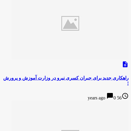
description
راهکاری جدید برای جبران کسری نیرو در وزارت آموزش و پرورش
!
chat_bubble
access_time
0
56 years ago