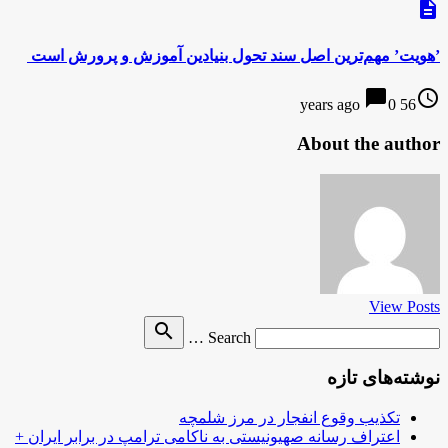
description
‌‌’هویت’ مهم‌ترین اصل سند تحول بنیادین ‌آموزش و پرورش است ‌
chat_bubble
access_time
0
56 years ago
About the author
View Posts
Search
search
Search …
for
نوشته‌های تازه
تکذیب وقوع انفجار در مرز شلمچه
اعتراف رسانه صهیونیستی به ناکامی ترامپ در برابر ایران +