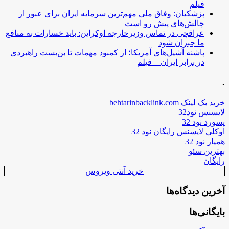
فیلم
پزشکیان: وفاق ملی مهم‌ترین سرمایه ایران برای عبور از
چالش‌های پیش رو است
عراقچی در تماس وزیرخارجه اوکراین: باید خسارات به منافع
ما جبران شود
پاشنه آشیل‌های آمریکا؛ از کمبود مهمات تا بن‌بست راهبردی
در برابر ایران + فیلم
.
خرید بک لینک behtarinbacklink.com
لایسنس نود32
پسورد نود 32
اوکلی لایسنس رایگان نود 32
همیار نود 32
بهترین سئو
رایگان
خرید آنتی ویروس
آخرین دیدگاه‌ها
بایگانی‌ها