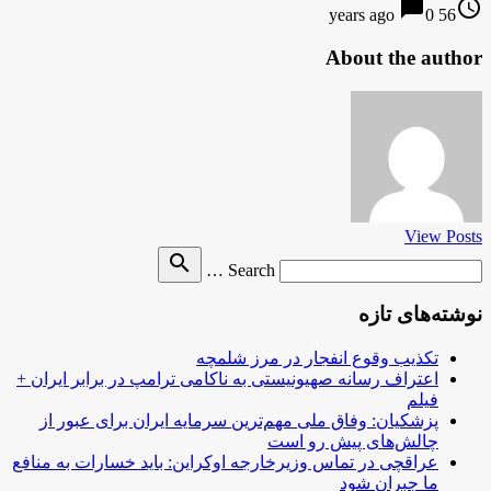
chat_bubble
access_time
0
56 years ago
About the author
View Posts
Search
search
Search …
for
نوشته‌های تازه
تکذیب وقوع انفجار در مرز شلمچه
اعتراف رسانه صهیونیستی به ناکامی ترامپ در برابر ایران +
فیلم
پزشکیان: وفاق ملی مهم‌ترین سرمایه ایران برای عبور از
چالش‌های پیش رو است
عراقچی در تماس وزیرخارجه اوکراین: باید خسارات به منافع
ما جبران شود