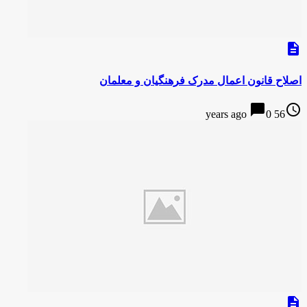
description
اصلاح قانون اعمال مدرک فرهنگیان و معلمان
chat_bubble
access_time
0
56 years ago
description