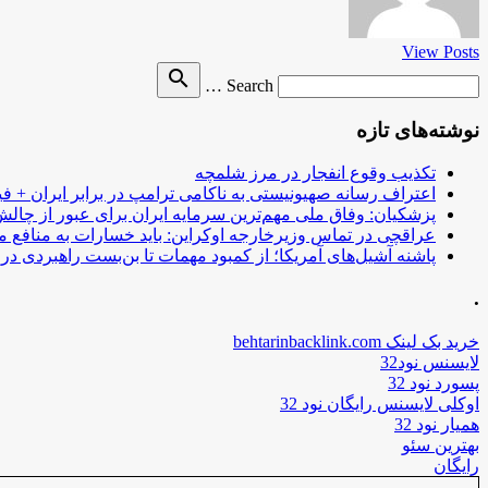
View Posts
Search
search
Search …
for
نوشته‌های تازه
تکذیب وقوع انفجار در مرز شلمچه
اعتراف رسانه صهیونیستی به ناکامی ترامپ در برابر ایران + فی
پزشکیان: وفاق ملی مهم‌ترین سرمایه ایران برای عبور از چا
عراقچی در تماس وزیرخارجه اوکراین: باید خسارات به منافع م
پاشنه آشیل‌های آمریکا؛ از کمبود مهمات تا بن‌بست راهبردی در ب
.
خرید بک لینک behtarinbacklink.com
لایسنس نود32
پسورد نود 32
اوکلی لایسنس رایگان نود 32
همیار نود 32
بهترین سئو
رایگان