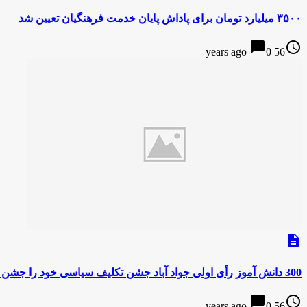
۳۵۰۰ میلیارد تومان برای پاداش پایان خدمت فرهنگیان تعیین شد
chat_bubble
access_time
0
56 years ago
description
300 دانش آموز رأی اولی جواد آباد جشن تکلیف سیاسی خود را جشن گرفتند
chat_bubble
access_time
0
56 years ago