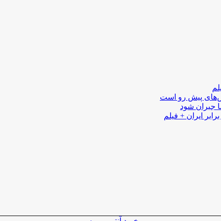
لم
لش‌های پیش رو است
ا جبران شود
رابر ایران + فیلم
خرید آنتی ویروس