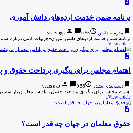
description
برنامه ضمن خدمت اردوهای دانش آموزی
person
chat_bubble
access_time
bookmark
مدرسه دانش
56 years ago
0
برنامه ضمن خدمت اردوهای دانش آموزی♦️جزییات کامل درباره ضمن
View article...
description
اهتمام مجلس برای پیگیری پرداخت حقوق و پ
person
chat_bubble
access_time
bookmark
دسته‌بندی نشده
56 years ago
0
اهتمام مجلس برای پیگیری پرداخت حقوق و پاداش معلمان بازنشسته
View article...
description
حقوق معلمان در جهان چه قدر است؟