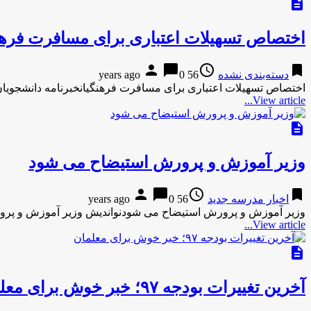
description
اختصاص تسهیلات اعتباری برای مسافرت فرهن
person
chat_bubble
access_time
bookmark
دسته‌بندی نشده
56 years ago
0
اختصاص تسهیلات اعتباری برای مسافرت فرهنگیانخبرنامه دانشجویا
View article...
description
وزیر آموزش و پرورش استیضاح مى شود
person
chat_bubble
access_time
bookmark
اخبار مدرسه جدید
56 years ago
0
وزیر آموزش و پرورش استیضاح مى شودنواندیش وزیر آموزش و پر
View article...
description
آخرین تغییرات بودجه ۹۷؛ خبر خوش برای معلمان