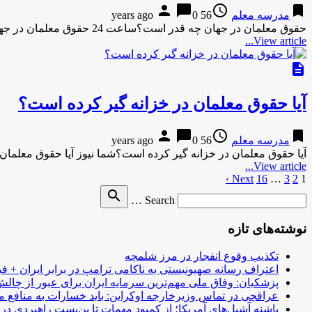
person
chat_bubble
access_time
bookmark
مدرسه معلم
56 years ago
0
حقوق معلمان در جهان چه قدر است؟ساعت 24 حقوق معلمان در جهان چه قدر است؟ ساعت 24حقوق معلمان در جهان …
View article...
description
آیا حقوق معلمان در خزانه گیر کرده است؟
person
chat_bubble
access_time
bookmark
مدرسه معلم
56 years ago
0
آیا حقوق معلمان در خزانه گیر کرده است؟شما نیوز آیا حقوق معلمان
View article...
1
2
3
…
16
صفحه‌بندی
Next ›
Search
search
نوشته‌ها
Search …
for
نوشته‌های تازه
تکذیب وقوع انفجار در مرز شلمچه
اعتراف رسانه صهیونیستی به ناکامی ترامپ در برابر ایران + فی
پزشکیان: وفاق ملی مهم‌ترین سرمایه ایران برای عبور از چا
عراقچی در تماس وزیرخارجه اوکراین: باید خسارات به منافع م
پاشنه آشیل‌های آمریکا؛ از کمبود مهمات تا بن‌بست راهبردی در ب