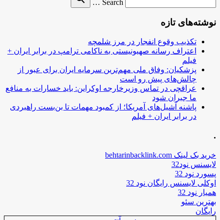
نوشته‌ها
Search …
for
نوشته‌های تازه
تکذیب وقوع انفجار در مرز شلمچه
اعتراف رسانه صهیونیستی به ناکامی ترامپ در برابر ایران +
فیلم
پزشکیان: وفاق ملی مهم‌ترین سرمایه ایران برای عبور از
چالش‌های پیش رو است
عراقچی در تماس وزیرخارجه اوکراین: باید خسارات به منافع
ما جبران شود
پاشنه آشیل‌های آمریکا؛ از کمبود مهمات تا بن‌بست راهبردی
در برابر ایران + فیلم
.
خرید بک لینک behtarinbacklink.com
لایسنس نود32
پسورد نود 32
اوکلی لایسنس رایگان نود 32
همیار نود 32
بهترین سئو
رایگان