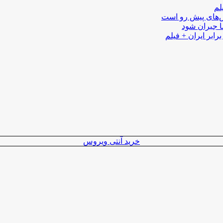
لم
لش‌های پیش رو است
ا جبران شود
رابر ایران + فیلم
خرید آنتی ویروس