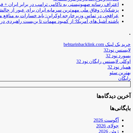
اعتراف رسانه صهیونیستی به ناکامی ترامپ در برابر ایران + فی
پزشکیان: وفاق ملی مهم‌ترین سرمایه ایران برای عبور از چا
عراقچی در تماس وزیرخارجه اوکراین: باید خسارات به منافع م
پاشنه آشیل‌های آمریکا؛ از کمبود مهمات تا بن‌بست راهبردی در ب
.
خرید بک لینک behtarinbacklink.com
لایسنس نود32
پسورد نود 32
اوکلی لایسنس رایگان نود 32
همیار نود 32
بهترین سئو
رایگان
آخرین دیدگاه‌ها
بایگانی‌ها
آگوست 2026
جولای 2026
ژوئن 2026