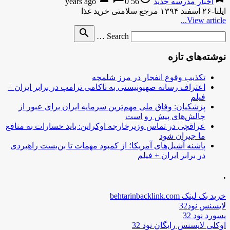
اخبار مدرسه جدید
56 years ago
0
ایلنا-۲۶ اسفند ۱۳۹۴ مرجع سلامتی خرید غذا
View article...
Search
search
Search …
for
نوشته‌های تازه
تکذیب وقوع انفجار در مرز شلمچه
اعتراف رسانه صهیونیستی به ناکامی ترامپ در برابر ایران +
فیلم
پزشکیان: وفاق ملی مهم‌ترین سرمایه ایران برای عبور از
چالش‌های پیش رو است
عراقچی در تماس وزیرخارجه اوکراین: باید خسارات به منافع
ما جبران شود
پاشنه آشیل‌های آمریکا؛ از کمبود مهمات تا بن‌بست راهبردی
در برابر ایران + فیلم
.
خرید بک لینک behtarinbacklink.com
لایسنس نود32
پسورد نود 32
اوکلی لایسنس رایگان نود 32