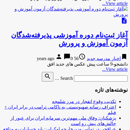
View article...
description
آغاز ثبت‌نام دوره آموزشی پذیرفته‌شدگان
آزمون آموزش و پرورش
person
chat_bubble
access_time
bookmark
اخبار مدرسه جدید
56 years ago
0
دانشجو-9 ساعت پیش عکس های جدید افق
View article...
Search
search
Search …
for
نوشته‌های تازه
تکذیب وقوع انفجار در مرز شلمچه
اعتراف رسانه صهیونیستی به ناکامی ترامپ در برابر ایران +
فیلم
پزشکیان: وفاق ملی مهم‌ترین سرمایه ایران برای عبور از
چالش‌های پیش رو است
عراقچی در تماس وزیرخارجه اوکراین: باید خسارات به منافع