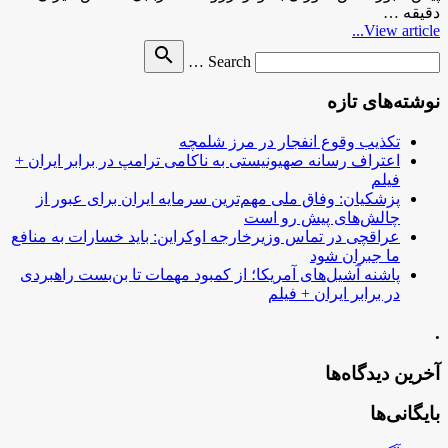
دقیقه …
View article...
Search
search
Search …
for
نوشته‌های تازه
تکذیب وقوع انفجار در مرز شلمچه
اعتراف رسانه صهیونیستی به ناکامی ترامپ در برابر ایران +
فیلم
پزشکیان: وفاق ملی مهم‌ترین سرمایه ایران برای عبور از
چالش‌های پیش رو است
عراقچی در تماس وزیرخارجه اوکراین: باید خسارات به منافع
ما جبران شود
پاشنه آشیل‌های آمریکا؛ از کمبود مهمات تا بن‌بست راهبردی
در برابر ایران + فیلم
.
آخرین دیدگاه‌ها
بایگانی‌ها