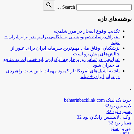
Search
search
Search …
for
نوشته‌های تازه
تکذیب وقوع انفجار در مرز شلمچه
اعتراف رسانه صهیونیستی به ناکامی ترامپ در برابر ایران +
فیلم
پزشکیان: وفاق ملی مهم‌ترین سرمایه ایران برای عبور از
چالش‌های پیش رو است
عراقچی در تماس وزیرخارجه اوکراین: باید خسارات به منافع
ما جبران شود
پاشنه آشیل‌های آمریکا؛ از کمبود مهمات تا بن‌بست راهبردی
در برابر ایران + فیلم
.
خرید بک لینک behtarinbacklink.com
لایسنس نود32
پسورد نود 32
اوکلی لایسنس رایگان نود 32
همیار نود 32
بهترین سئو