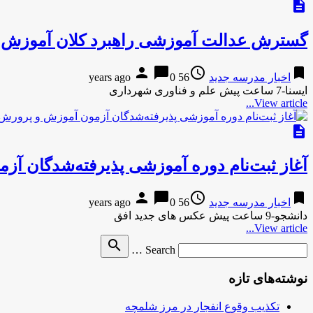
description
گسترش عدالت آموزشی راهبرد کلان آموزش 
person
chat_bubble
access_time
bookmark
اخبار مدرسه جدید
56 years ago
0
ایسنا-7 ساعت پیش علم و فناوری شهرداری
View article...
description
آغاز ثبت‌نام دوره آموزشی پذیرفته‌شدگان آ
person
chat_bubble
access_time
bookmark
اخبار مدرسه جدید
56 years ago
0
دانشجو-9 ساعت پیش عکس های جدید افق
View article...
Search
search
Search …
for
نوشته‌های تازه
تکذیب وقوع انفجار در مرز شلمچه