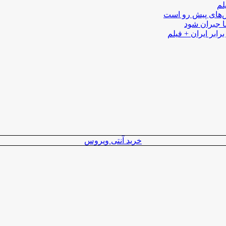
لم
لش‌های پیش رو است
ا جبران شود
رابر ایران + فیلم
خرید آنتی ویروس