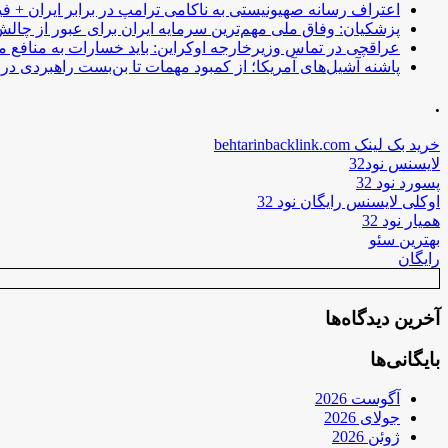
اعتراف رسانه صهیونیستی به ناکامی ترامپ در برابر ایران + فی
پزشکیان: وفاق ملی مهم‌ترین سرمایه ایران برای عبور از چا
عراقچی در تماس وزیرخارجه اوکراین: باید خسارات به منافع م
پاشنه آشیل‌های آمریکا؛ از کمبود مهمات تا بن‌بست راهبردی در ب
.
خرید بک لینک behtarinbacklink.com
لایسنس نود32
پسورد نود 32
اوکلی لایسنس رایگان نود 32
همیار نود 32
بهترین سئو
رایگان
آخرین دیدگاه‌ها
بایگانی‌ها
آگوست 2026
جولای 2026
ژوئن 2026