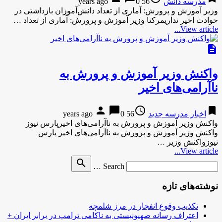
مدرسه دانش
56 years ago
0
وزیر آموزش و پرورش: آماری از تعداد دانش‌آموزان بازداشتی در
حوادث اخیر نداریمرکنا وزیر آموزش و پرورش: آماری از تعداد …
View article...
description
واکنش وزیر آموزش و پرورش به
ناآرامی‌های اخیر
person
chat_bubble
access_time
bookmark
اخبار مدرسه جدید
56 years ago
0
واکنش وزیر آموزش و پرورش به ناآرامی‌های اخیرپارس نیوز
واکنش وزیر آموزش و پرورش به ناآرامی‌های اخیر پارس
نیوزواکنش وزیر …
View article...
Search
search
Search …
for
نوشته‌های تازه
تکذیب وقوع انفجار در مرز شلمچه
اعتراف رسانه صهیونیستی به ناکامی ترامپ در برابر ایران +