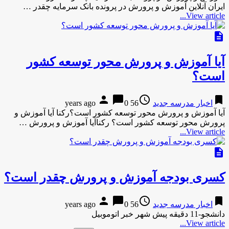
ایران آنلاین آموزش و پرورش در پرونده بانک سرمایه چقدر …
View article...
description
آیا آموزش و پرورش محور توسعه کشور
است؟
person
chat_bubble
access_time
bookmark
اخبار مدرسه جدید
56 years ago
0
آیا آموزش و پرورش محور توسعه کشور است؟رکنا آیا آموزش و
پرورش محور توسعه کشور است؟ رکناآیا آموزش و پرورش …
View article...
description
کسری بودجه آموزش و پرورش چقدر است؟
person
chat_bubble
access_time
bookmark
اخبار مدرسه جدید
56 years ago
0
دانشجو-11 دقیقه پیش شهر خبر اتوموبیل
View article...