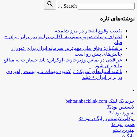
Search
search
Search …
for
نوشته‌های تازه
تکذیب وقوع انفجار در مرز شلمچه
اعتراف رسانه صهیونیستی به ناکامی ترامپ در برابر ایران +
فیلم
پزشکیان: وفاق ملی مهم‌ترین سرمایه ایران برای عبور از
چالش‌های پیش رو است
عراقچی در تماس وزیرخارجه اوکراین: باید خسارات به منافع
ما جبران شود
پاشنه آشیل‌های آمریکا؛ از کمبود مهمات تا بن‌بست راهبردی
در برابر ایران + فیلم
.
خرید بک لینک behtarinbacklink.com
لایسنس نود32
پسورد نود 32
اوکلی لایسنس رایگان نود 32
همیار نود 32
بهترین سئو
رایگان