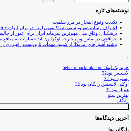
نوشته‌های تازه
تکذیب وقوع انفجار در مرز شلمچه
اعتراف رسانه صهیونیستی به ناکامی ترامپ در برابر ایران + فی
پزشکیان: وفاق ملی مهم‌ترین سرمایه ایران برای عبور از چا
عراقچی در تماس وزیرخارجه اوکراین: باید خسارات به منافع م
پاشنه آشیل‌های آمریکا؛ از کمبود مهمات تا بن‌بست راهبردی در ب
.
خرید بک لینک behtarinbacklink.com
لایسنس نود32
پسورد نود 32
اوکلی لایسنس رایگان نود 32
همیار نود 32
بهترین سئو
رایگان
آخرین دیدگاه‌ها
بایگانی‌ها