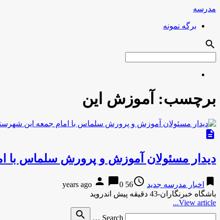
مدرسه
برگه نمونه
search
برچسب:
آموزش این
description
دیدار مسئولان آموزش و پرورش سلماس با ام
person
chat_bubble
access_time
bookmark
اخبار مدرسه جدید
56 years ago
0
باشگاه خبرنگاران-43 دقیقه پیش اندروید
View article...
Search
search
Search …
for