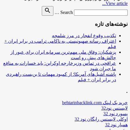
View article...
Search
search
Search …
for
نوشته‌های تازه
تکذیب وقوع انفجار در مرز شلمچه
اعتراف رسانه صهیونیستی به ناکامی ترامپ در برابر ایران +
فیلم
پزشکیان: وفاق ملی مهم‌ترین سرمایه ایران برای عبور از
چالش‌های پیش رو است
عراقچی در تماس وزیرخارجه اوکراین: باید خسارات به منافع
ما جبران شود
پاشنه آشیل‌های آمریکا؛ از کمبود مهمات تا بن‌بست راهبردی
در برابر ایران + فیلم
.
خرید بک لینک behtarinbacklink.com
لایسنس نود32
پسورد نود 32
اوکلی لایسنس رایگان نود 32
همیار نود 32