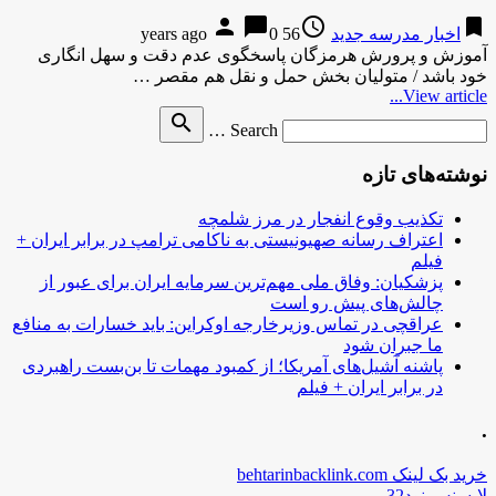
person
chat_bubble
access_time
bookmark
اخبار مدرسه جدید
56 years ago
0
آموزش و پرورش هرمزگان پاسخگوی عدم دقت و سهل انگاری
خود باشد / متولیان بخش حمل و نقل هم مقصر …
View article...
Search
search
Search …
for
نوشته‌های تازه
تکذیب وقوع انفجار در مرز شلمچه
اعتراف رسانه صهیونیستی به ناکامی ترامپ در برابر ایران +
فیلم
پزشکیان: وفاق ملی مهم‌ترین سرمایه ایران برای عبور از
چالش‌های پیش رو است
عراقچی در تماس وزیرخارجه اوکراین: باید خسارات به منافع
ما جبران شود
پاشنه آشیل‌های آمریکا؛ از کمبود مهمات تا بن‌بست راهبردی
در برابر ایران + فیلم
.
خرید بک لینک behtarinbacklink.com
لایسنس نود32