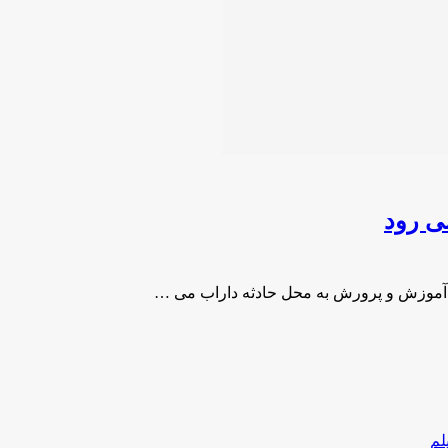
ی رود
ر آموزش و پرورش به محل حادثه داراب می …
لم