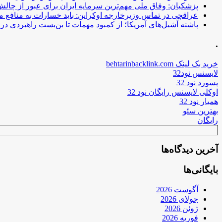
پزشکیان: وفاق ملی مهم‌ترین سرمایه ایران برای عبور از چا
عراقچی در تماس وزیرخارجه اوکراین: باید خسارات به منافع م
پاشنه آشیل‌های آمریکا؛ از کمبود مهمات تا بن‌بست راهبردی در ب
.
خرید بک لینک behtarinbacklink.com
لایسنس نود32
پسورد نود 32
اوکلی لایسنس رایگان نود 32
همیار نود 32
بهترین سئو
رایگان
آخرین دیدگاه‌ها
بایگانی‌ها
آگوست 2026
جولای 2026
ژوئن 2026
فوریه 2026