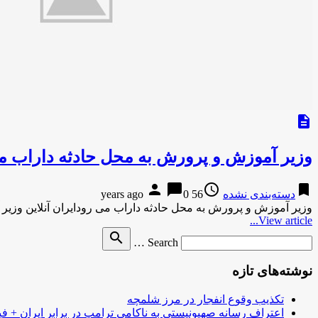
description
وزیر آموزش و پرورش به محل حادثه داراب م
person
chat_bubble
access_time
bookmark
دسته‌بندی نشده
56 years ago
0
وزیر آموزش و پرورش به محل حادثه داراب می رودایران آنلاین وزی
View article...
Search
search
Search …
for
نوشته‌های تازه
تکذیب وقوع انفجار در مرز شلمچه
اعتراف رسانه صهیونیستی به ناکامی ترامپ در برابر ایران + فی