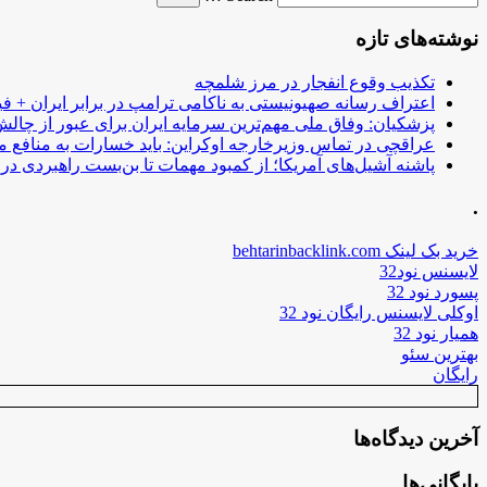
نوشته‌های تازه
تکذیب وقوع انفجار در مرز شلمچه
اعتراف رسانه صهیونیستی به ناکامی ترامپ در برابر ایران + فی
پزشکیان: وفاق ملی مهم‌ترین سرمایه ایران برای عبور از چا
عراقچی در تماس وزیرخارجه اوکراین: باید خسارات به منافع م
پاشنه آشیل‌های آمریکا؛ از کمبود مهمات تا بن‌بست راهبردی در ب
.
خرید بک لینک behtarinbacklink.com
لایسنس نود32
پسورد نود 32
اوکلی لایسنس رایگان نود 32
همیار نود 32
بهترین سئو
رایگان
آخرین دیدگاه‌ها
بایگانی‌ها