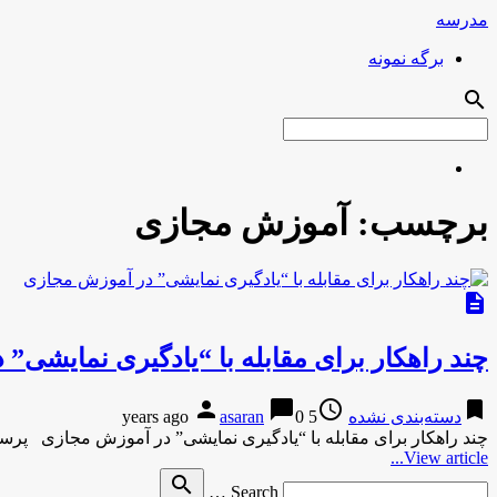
مدرسه
برگه نمونه
search
برچسب:
آموزش مجازی
description
چند راهکار برای مقابله با “یادگیری نمایشی”
person
chat_bubble
access_time
bookmark
دسته‌بندی نشده
5 years ago
0
asaran
چند راهکار برای مقابله با “یادگیری نمایشی” در آموزش مجازی پر
View article...
Search
search
Search …
for