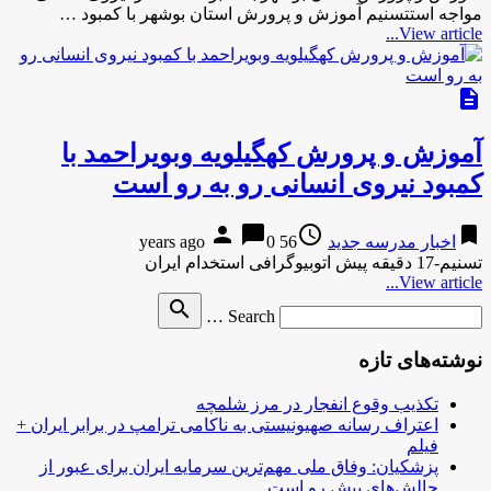
مواجه استتسنیم آموزش و پرورش استان بوشهر با کمبود …
View article...
description
آموزش و پرورش کهگیلویه وبویراحمد با
کمبود نیروی انسانی رو به رو است
person
chat_bubble
access_time
bookmark
اخبار مدرسه جدید
56 years ago
0
تسنیم-17 دقیقه پیش اتوبیوگرافی استخدام ایران
View article...
Search
search
Search …
for
نوشته‌های تازه
تکذیب وقوع انفجار در مرز شلمچه
اعتراف رسانه صهیونیستی به ناکامی ترامپ در برابر ایران +
فیلم
پزشکیان: وفاق ملی مهم‌ترین سرمایه ایران برای عبور از
چالش‌های پیش رو است