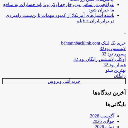
عراقچی در تماس وزیرخارجه اوکراین: باید خسارات به منافع
ما جبران شود
پاشنه آشیل‌های آمریکا؛ از کمبود مهمات تا بن‌بست راهبردی
در برابر ایران + فیلم
.
خرید بک لینک behtarinbacklink.com
لایسنس نود32
پسورد نود 32
اوکلی لایسنس رایگان نود 32
همیار نود 32
بهترین سئو
رایگان
خرید آنتی ویروس
آخرین دیدگاه‌ها
بایگانی‌ها
آگوست 2026
جولای 2026
ژوئن 2026