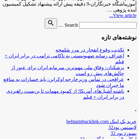
آموزیباشگاه خبرنگاران-9 دقیقه پیش ارائه پیشنهاد تشکیل کمیسیون
آینده پژوهی …
View article...
Search
search
Search …
for
نوشته‌های تازه
تکذیب وقوع انفجار در مرز شلمچه
اعتراف رسانه صهیونیستی به ناکامی ترامپ در برابر ایران +
فیلم
پزشکیان: وفاق ملی مهم‌ترین سرمایه ایران برای عبور از
چالش‌های پیش رو است
عراقچی در تماس وزیرخارجه اوکراین: باید خسارات به منافع
ما جبران شود
پاشنه آشیل‌های آمریکا؛ از کمبود مهمات تا بن‌بست راهبردی
در برابر ایران + فیلم
.
خرید بک لینک behtarinbacklink.com
لایسنس نود32
پسورد نود 32