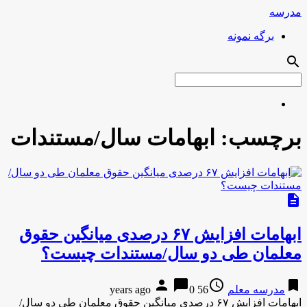
مدرسه
برگه نمونه
search
برچسب:
ابهامات سال/مستندات
description
ابهامات افزایش ۶۷ درصدی میانگین حقوق
معلمان طی دو سال/مستندات چیست؟
person
chat_bubble
access_time
bookmark
مدرسه معلم
56 years ago
0
ابهامات افزایش ۶۷ درصدی میانگین حقوق معلمان طی دو سال/