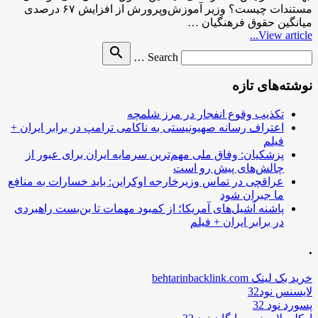
مستندات چیست؟ وزیر آموزش‌وپرورش از افزایش ۶۷ درصدی
میانگین حقوق فرهنگیان …
View article...
Search
search
Search …
for
نوشته‌های تازه
تکذیب وقوع انفجار در مرز شلمچه
اعتراف رسانه صهیونیستی به ناکامی ترامپ در برابر ایران +
فیلم
پزشکیان: وفاق ملی مهم‌ترین سرمایه ایران برای عبور از
چالش‌های پیش رو است
عراقچی در تماس وزیرخارجه اوکراین: باید خسارات به منافع
ما جبران شود
پاشنه آشیل‌های آمریکا؛ از کمبود مهمات تا بن‌بست راهبردی
در برابر ایران + فیلم
.
خرید بک لینک behtarinbacklink.com
لایسنس نود32
پسورد نود 32