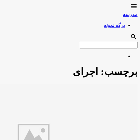

مدرسه
برگه نمونه
search
برچسب:
اجرای