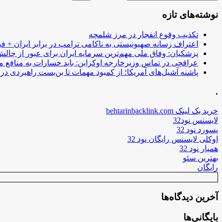
نوشته‌های تازه
تکذیب وقوع انفجار در مرز شلمچه
اعتراف رسانه صهیونیستی به ناکامی ترامپ در برابر ایران + فی
پزشکیان: وفاق ملی مهم‌ترین سرمایه ایران برای عبور از چا
عراقچی در تماس وزیرخارجه اوکراین: باید خسارات به منافع م
پاشنه آشیل‌های آمریکا؛ از کمبود مهمات تا بن‌بست راهبردی در ب
.
خرید بک لینک behtarinbacklink.com
لایسنس نود32
پسورد نود 32
اوکلی لایسنس رایگان نود 32
همیار نود 32
بهترین سئو
رایگان
آخرین دیدگاه‌ها
بایگانی‌ها