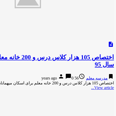
description
اختصاص 105 
سال 95
person
chat_bubble
access_time
bookmark
مدرسه معلم
56 years ago
0
اختصاص 105 هزار کلاس درس و 200 خانه معلم برای اسکان میهمانان نوروزی/ اجرای سند تحول بنیادین محور اصلی آموزش …
View article...