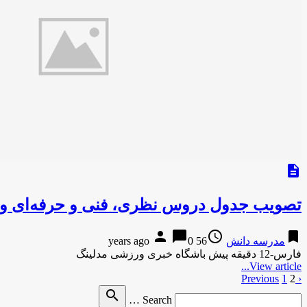
description
تصویب جدول دروس نظری، فنی و حرفه‌ای و 
person
chat_bubble
access_time
bookmark
مدرسه دانش
56 years ago
0
فارس-12 دقیقه پیش باشگاه خبری ورزشی مدلینگ
View article...
‹ Previous
2
1
صفحه‌بندی
Search
search
نوشته‌ها
Search …
for