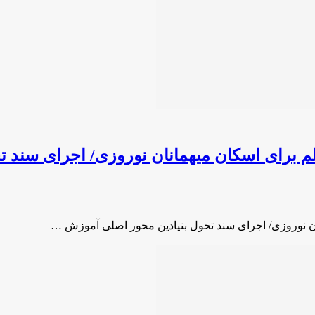
هزار کلاس درس و 200 خانه معلم برای اسکان میهمانان نورو