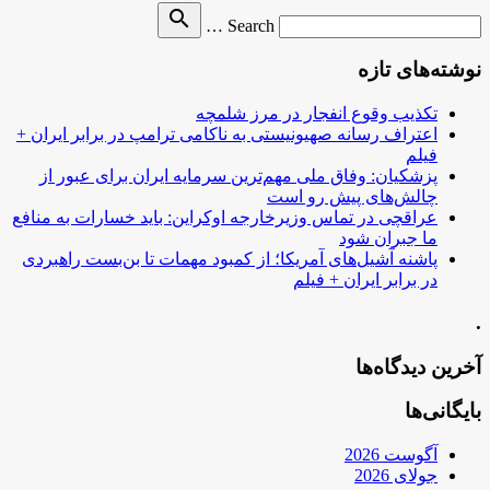
Search
search
Search …
for
نوشته‌های تازه
تکذیب وقوع انفجار در مرز شلمچه
اعتراف رسانه صهیونیستی به ناکامی ترامپ در برابر ایران +
فیلم
پزشکیان: وفاق ملی مهم‌ترین سرمایه ایران برای عبور از
چالش‌های پیش رو است
عراقچی در تماس وزیرخارجه اوکراین: باید خسارات به منافع
ما جبران شود
پاشنه آشیل‌های آمریکا؛ از کمبود مهمات تا بن‌بست راهبردی
در برابر ایران + فیلم
.
آخرین دیدگاه‌ها
بایگانی‌ها
آگوست 2026
جولای 2026