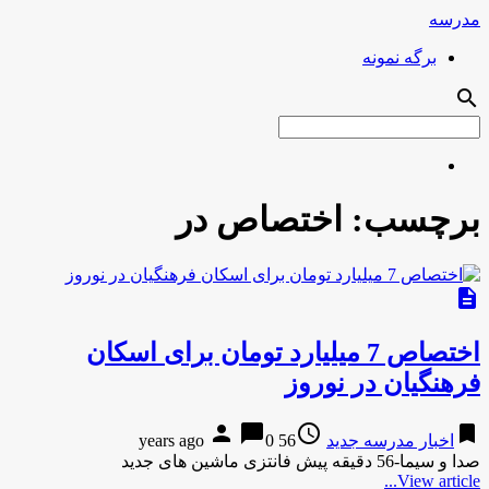
مدرسه
برگه نمونه
search
برچسب:
اختصاص در
description
اختصاص 7 میلیارد تومان برای اسکان
فرهنگیان در نوروز
person
chat_bubble
access_time
bookmark
اخبار مدرسه جدید
56 years ago
0
صدا و سیما-56 دقیقه پیش فانتزی ماشین های جدید
View article...