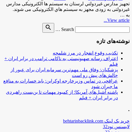
تجهيز مدارس غيردولتي لرستان به سيستم ها الکترونيکی مدارس
غيردولتی به زودی مجهز به سيستم هاي الکترونيکی می شوند.
به …
View article...
Search
search
Search …
for
نوشته‌های تازه
تکذیب وقوع انفجار در مرز شلمچه
اعتراف رسانه صهیونیستی به ناکامی ترامپ در برابر ایران +
فیلم
پزشکیان: وفاق ملی مهم‌ترین سرمایه ایران برای عبور از
چالش‌های پیش رو است
عراقچی در تماس وزیرخارجه اوکراین: باید خسارات به منافع
ما جبران شود
پاشنه آشیل‌های آمریکا؛ از کمبود مهمات تا بن‌بست راهبردی
در برابر ایران + فیلم
.
خرید بک لینک behtarinbacklink.com
لایسنس نود32