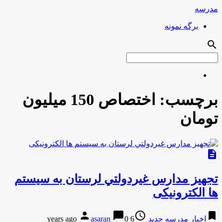
مدرسه
برگه نمونه
search
برچسب:
اختصاص 150 میلیون
تومان
description
تجهيز مدارس غيردولتي لرستان به سيستم
ها الکترونيکی
person
chat_bubble
access_time
bookmark
اخبار مدرسه جدید
6 years ago
0
asaran