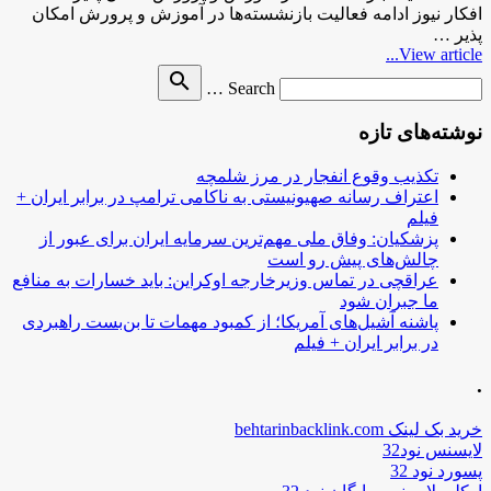
افکار نیوز ادامه فعالیت بازنشسته‌ها در آموزش و پرورش امکان
پذیر …
View article...
Search
search
Search …
for
نوشته‌های تازه
تکذیب وقوع انفجار در مرز شلمچه
اعتراف رسانه صهیونیستی به ناکامی ترامپ در برابر ایران +
فیلم
پزشکیان: وفاق ملی مهم‌ترین سرمایه ایران برای عبور از
چالش‌های پیش رو است
عراقچی در تماس وزیرخارجه اوکراین: باید خسارات به منافع
ما جبران شود
پاشنه آشیل‌های آمریکا؛ از کمبود مهمات تا بن‌بست راهبردی
در برابر ایران + فیلم
.
خرید بک لینک behtarinbacklink.com
لایسنس نود32
پسورد نود 32