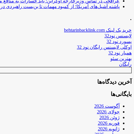
عراقچی در تماس وزیرخارجه اوکراین: باید خسارات به منافع م
پاشنه آشیل‌های آمریکا؛ از کمبود مهمات تا بن‌بست راهبردی در ب
.
خرید بک لینک behtarinbacklink.com
لایسنس نود32
پسورد نود 32
اوکلی لایسنس رایگان نود 32
همیار نود 32
بهترین سئو
رایگان
آخرین دیدگاه‌ها
بایگانی‌ها
آگوست 2026
جولای 2026
ژوئن 2026
فوریه 2026
ژانویه 2026