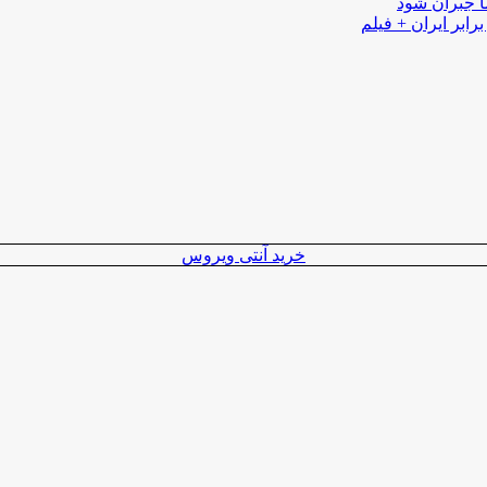
ا جبران شود
رابر ایران + فیلم
خرید آنتی ویروس