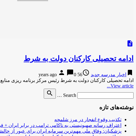
description
ادامه تحصیلی کارکنان دولت به شرط
person
chat_bubble
access_time
bookmark
اخبار مدرسه جدید
56 years ago
0
ادامه تحصیلی کارکنان دولت به شرط رئیس مرکز برنامه ریزی منابع
View article...
Search
search
Search …
for
نوشته‌های تازه
تکذیب وقوع انفجار در مرز شلمچه
اعتراف رسانه صهیونیستی به ناکامی ترامپ در برابر ایران + فی
پزشکیان: وفاق ملی مهم‌ترین سرمایه ایران برای عبور از چا