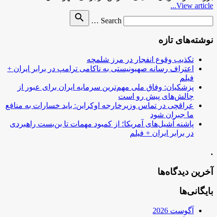
View article...
Search
search
Search …
for
نوشته‌های تازه
تکذیب وقوع انفجار در مرز شلمچه
اعتراف رسانه صهیونیستی به ناکامی ترامپ در برابر ایران +
فیلم
پزشکیان: وفاق ملی مهم‌ترین سرمایه ایران برای عبور از
چالش‌های پیش رو است
عراقچی در تماس وزیرخارجه اوکراین: باید خسارات به منافع
ما جبران شود
پاشنه آشیل‌های آمریکا؛ از کمبود مهمات تا بن‌بست راهبردی
در برابر ایران + فیلم
.
آخرین دیدگاه‌ها
بایگانی‌ها
آگوست 2026