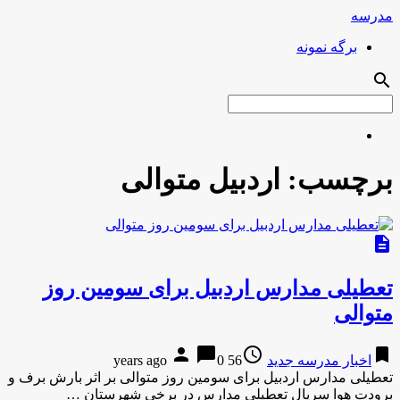
مدرسه
برگه نمونه
search
برچسب:
اردبیل متوالی
description
تعطیلی مدارس اردبیل برای سومین روز
متوالی
person
chat_bubble
access_time
bookmark
اخبار مدرسه جدید
56 years ago
0
تعطیلی مدارس اردبیل برای سومین روز متوالی بر اثر بارش برف و
برودت هوا سریال تعطیلی مدارس در برخی شهرستان …