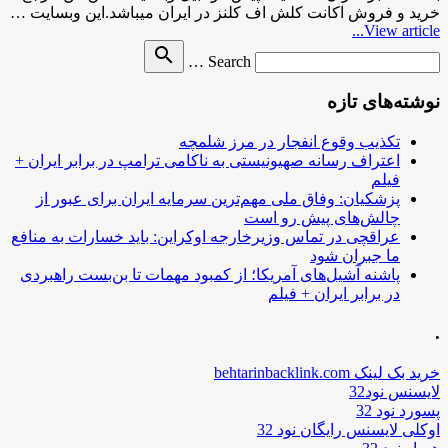
خرید و فروش اکانت کلش اف کلنز در ایران میباشد.این وبسایت …
View article...
Search
search
Search …
for
نوشته‌های تازه
تکذیب وقوع انفجار در مرز شلمچه
اعتراف رسانه صهیونیستی به ناکامی ترامپ در برابر ایران +
فیلم
پزشکیان: وفاق ملی مهم‌ترین سرمایه ایران برای عبور از
چالش‌های پیش رو است
عراقچی در تماس وزیرخارجه اوکراین: باید خسارات به منافع
ما جبران شود
پاشنه آشیل‌های آمریکا؛ از کمبود مهمات تا بن‌بست راهبردی
در برابر ایران + فیلم
.
خرید بک لینک behtarinbacklink.com
لایسنس نود32
پسورد نود 32
اوکلی لایسنس رایگان نود 32