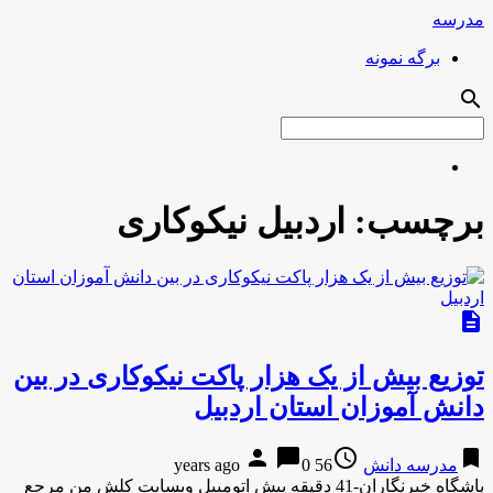
مدرسه
برگه نمونه
search
برچسب:
اردبیل نیکوکاری
description
توزیع بیش از یک هزار پاکت نیکوکاری در بین
دانش آموزان استان اردبیل
person
chat_bubble
access_time
bookmark
مدرسه دانش
56 years ago
0
باشگاه خبرنگاران-41 دقیقه پیش اتومبیل وبسایت کلش من مرجع