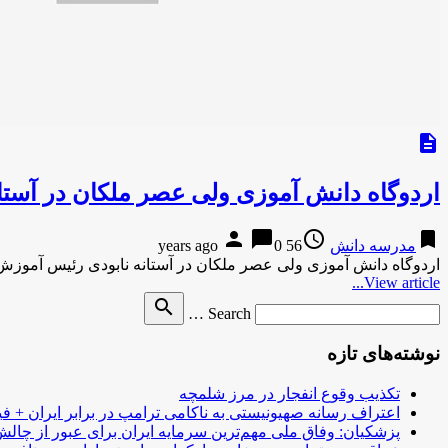
description
اردوگاه دانش آموزی ولی عصر ملکان در آستان
person
chat_bubble
access_time
bookmark
مدرسه دانش
56 years ago
0
اردوگاه دانش آموزی ولی عصر ملکان در آستانه نابودی رئیس آموزش 
View article...
Search
search
Search …
for
نوشته‌های تازه
تکذیب وقوع انفجار در مرز شلمچه
اعتراف رسانه صهیونیستی به ناکامی ترامپ در برابر ایران + فی
پزشکیان: وفاق ملی مهم‌ترین سرمایه ایران برای عبور از چا