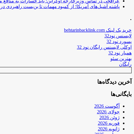
عراقچی در تماس وزیرخارجه اوکراین: باید خسارات به منافع م
پاشنه آشیل‌های آمریکا؛ از کمبود مهمات تا بن‌بست راهبردی در ب
.
خرید بک لینک behtarinbacklink.com
لایسنس نود32
پسورد نود 32
اوکلی لایسنس رایگان نود 32
همیار نود 32
بهترین سئو
رایگان
آخرین دیدگاه‌ها
بایگانی‌ها
آگوست 2026
جولای 2026
ژوئن 2026
فوریه 2026
ژانویه 2026