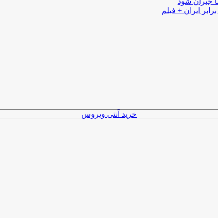
ا جبران شود
رابر ایران + فیلم
خرید آنتی ویروس