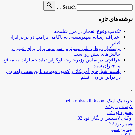
Search
search
Search …
for
نوشته‌های تازه
تکذیب وقوع انفجار در مرز شلمچه
اعتراف رسانه صهیونیستی به ناکامی ترامپ در برابر ایران +
فیلم
پزشکیان: وفاق ملی مهم‌ترین سرمایه ایران برای عبور از
چالش‌های پیش رو است
عراقچی در تماس وزیرخارجه اوکراین: باید خسارات به منافع
ما جبران شود
پاشنه آشیل‌های آمریکا؛ از کمبود مهمات تا بن‌بست راهبردی
در برابر ایران + فیلم
.
خرید بک لینک behtarinbacklink.com
لایسنس نود32
پسورد نود 32
اوکلی لایسنس رایگان نود 32
همیار نود 32
بهترین سئو