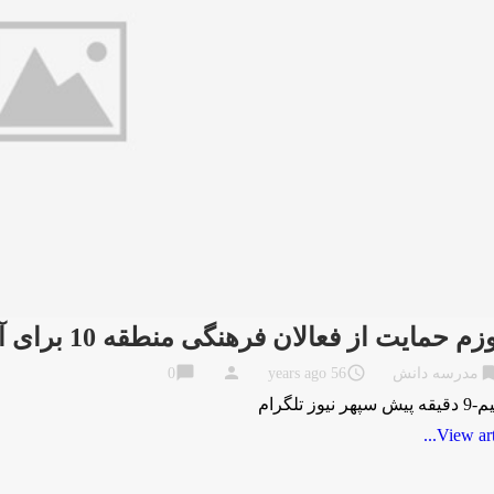
 حمایت از فعالان فرهنگی منطقه 10 برای آموزش به 1500 دانش آموز
chat_bubble
person
access_time
bookma
مدرسه دانش
56 years ago
0
پهر نیوز تلگرام
View artic