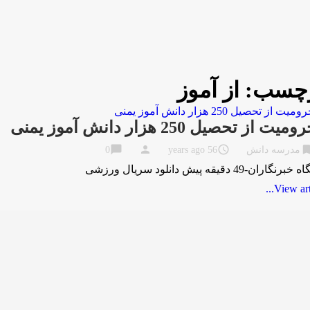
چسب:
از آموز
یت از تحصیل 250 هزار دانش آموز یمنی
chat_bubble
person
access_time
bookma
مدرسه دانش
56 years ago
0
نگاران-49 دقیقه پیش دانلود سریال ورزشی
View artic