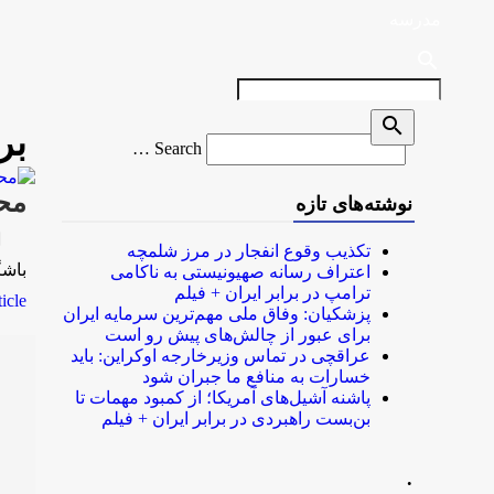
مدرسه
search
search
بر
Search
Search …
for
محروم
نوشته‌های تازه
rk
تکذیب وقوع انفجار در مرز شلمچه
باشگاه خبر
اعتراف رسانه صهیونیستی به ناکامی
ترامپ در برابر ایران + فیلم
le...
پزشکیان: وفاق ملی مهم‌ترین سرمایه ایران
برای عبور از چالش‌های پیش رو است
عراقچی در تماس وزیرخارجه اوکراین: باید
خسارات به منافع ما جبران شود
پاشنه آشیل‌های آمریکا؛ از کمبود مهمات تا
بن‌بست راهبردی در برابر ایران + فیلم
.