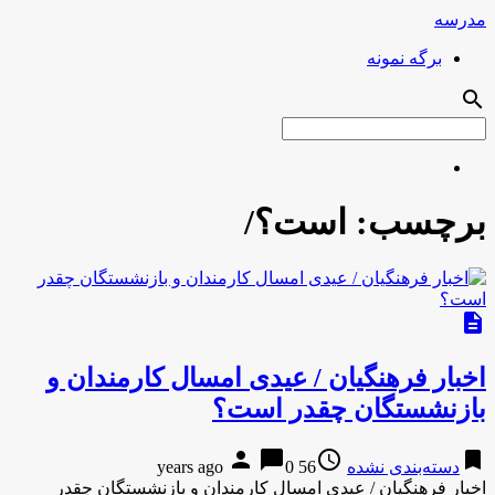
مدرسه
برگه نمونه
search
برچسب:
است؟/
description
اخبار فرهنگیان / عیدی امسال کارمندان و
بازنشستگان چقدر است؟
person
chat_bubble
access_time
bookmark
دسته‌بندی نشده
56 years ago
0
اخبار فرهنگیان / عیدی امسال کارمندان و بازنشستگان چقدر