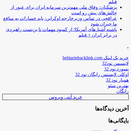
فیلم
پزشکیان: وفاق ملی مهم‌ترین سرمایه ایران برای عبور از
چالش‌های پیش رو است
عراقچی در تماس وزیرخارجه اوکراین: باید خسارات به منافع
ما جبران شود
پاشنه آشیل‌های آمریکا؛ از کمبود مهمات تا بن‌بست راهبردی
در برابر ایران + فیلم
.
خرید بک لینک behtarinbacklink.com
لایسنس نود32
پسورد نود 32
اوکلی لایسنس رایگان نود 32
همیار نود 32
بهترین سئو
رایگان
خرید آنتی ویروس
آخرین دیدگاه‌ها
بایگانی‌ها