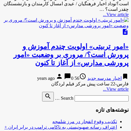
است؟نوداد اخبار فرهنگیان / عیدی امسال کارمندان و بازنشستگان
چقدر است؟ …
View article...
description
«امور تربیتی» اولویت چندم آموزش و
پرورش است؟/ مروری بر وضعیت «امور
پرورشی مدارس» از آغاز تا کنون
person
chat_bubble
access_time
bookmark
اخبار مدرسه جدید
56 years ago
0
فارس-22 ساعت پیش مرکز فیلم لردگان
View article...
Search
search
Search …
for
نوشته‌های تازه
تکذیب وقوع انفجار در مرز شلمچه
اعتراف رسانه صهیونیستی به ناکامی ترامپ در برابر ایران +