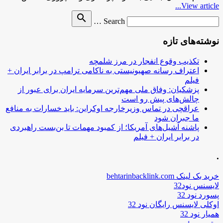
View article...
Search
search
Search …
for
نوشته‌های تازه
تکذیب وقوع انفجار در مرز شلمچه
اعتراف رسانه صهیونیستی به ناکامی ترامپ در برابر ایران +
فیلم
پزشکیان: وفاق ملی مهم‌ترین سرمایه ایران برای عبور از
چالش‌های پیش رو است
عراقچی در تماس وزیرخارجه اوکراین: باید خسارات به منافع
ما جبران شود
پاشنه آشیل‌های آمریکا؛ از کمبود مهمات تا بن‌بست راهبردی
در برابر ایران + فیلم
.
خرید بک لینک behtarinbacklink.com
لایسنس نود32
پسورد نود 32
اوکلی لایسنس رایگان نود 32
همیار نود 32