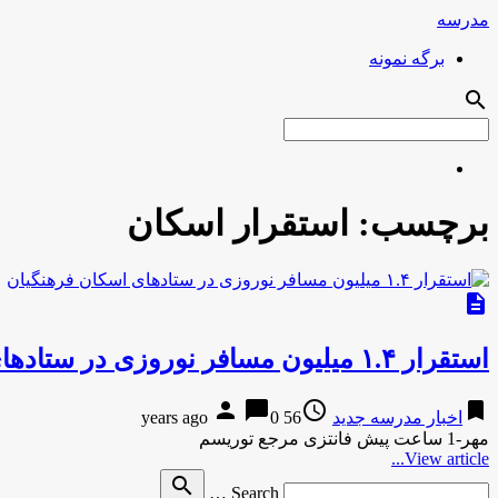
مدرسه
برگه نمونه
search
برچسب:
استقرار اسکان
description
استقرار ۱.۴ میلیون مسافر نوروزی در ستادهای اسکان فرهنگیان
person
chat_bubble
access_time
bookmark
اخبار مدرسه جدید
56 years ago
0
مهر-1 ساعت پیش فانتزی مرجع توریسم
View article...
Search
search
Search …
for