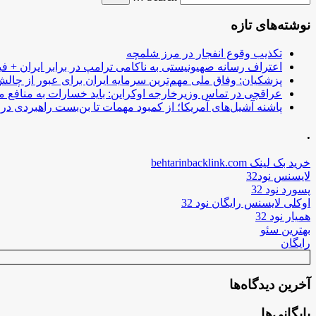
نوشته‌های تازه
تکذیب وقوع انفجار در مرز شلمچه
اعتراف رسانه صهیونیستی به ناکامی ترامپ در برابر ایران + فی
پزشکیان: وفاق ملی مهم‌ترین سرمایه ایران برای عبور از چا
عراقچی در تماس وزیرخارجه اوکراین: باید خسارات به منافع م
پاشنه آشیل‌های آمریکا؛ از کمبود مهمات تا بن‌بست راهبردی در ب
.
خرید بک لینک behtarinbacklink.com
لایسنس نود32
پسورد نود 32
اوکلی لایسنس رایگان نود 32
همیار نود 32
بهترین سئو
رایگان
آخرین دیدگاه‌ها
بایگانی‌ها