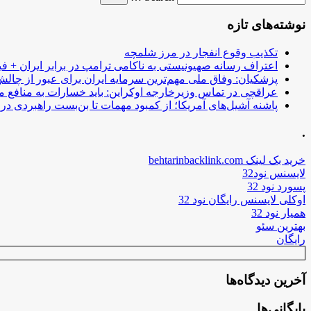
نوشته‌های تازه
تکذیب وقوع انفجار در مرز شلمچه
اعتراف رسانه صهیونیستی به ناکامی ترامپ در برابر ایران + فی
پزشکیان: وفاق ملی مهم‌ترین سرمایه ایران برای عبور از چا
عراقچی در تماس وزیرخارجه اوکراین: باید خسارات به منافع م
پاشنه آشیل‌های آمریکا؛ از کمبود مهمات تا بن‌بست راهبردی در ب
.
خرید بک لینک behtarinbacklink.com
لایسنس نود32
پسورد نود 32
اوکلی لایسنس رایگان نود 32
همیار نود 32
بهترین سئو
رایگان
آخرین دیدگاه‌ها
بایگانی‌ها