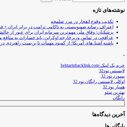
نوشته‌های تازه
تکذیب وقوع انفجار در مرز شلمچه
اعتراف رسانه صهیونیستی به ناکامی ترامپ در برابر ایران + فی
پزشکیان: وفاق ملی مهم‌ترین سرمایه ایران برای عبور از چا
عراقچی در تماس وزیرخارجه اوکراین: باید خسارات به منافع م
پاشنه آشیل‌های آمریکا؛ از کمبود مهمات تا بن‌بست راهبردی در ب
.
خرید بک لینک behtarinbacklink.com
لایسنس نود32
پسورد نود 32
اوکلی لایسنس رایگان نود 32
همیار نود 32
بهترین سئو
رایگان
آخرین دیدگاه‌ها
بایگانی‌ها