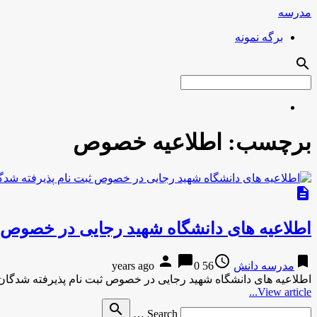
مدرسه
برگه نمونه
search
برچسب:
اطلاعیه خصوص
description
اطلاعیه های دانشگاه شهید رجایی در خصوص 
person
chat_bubble
access_time
bookmark
مدرسه دانش
56 years ago
0
اطلاعیه های دانشگاه شهید رجایی در خصوص ثبت نام پذیرفته شدگان
View article...
Search
search
Search …
for