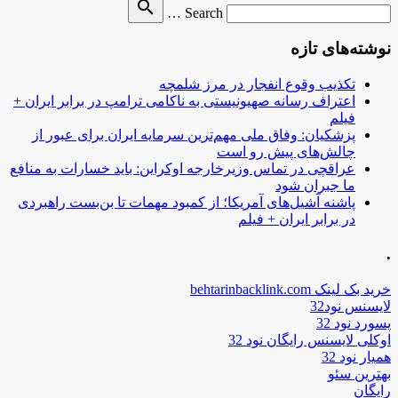
Search
search
Search …
for
نوشته‌های تازه
تکذیب وقوع انفجار در مرز شلمچه
اعتراف رسانه صهیونیستی به ناکامی ترامپ در برابر ایران +
فیلم
پزشکیان: وفاق ملی مهم‌ترین سرمایه ایران برای عبور از
چالش‌های پیش رو است
عراقچی در تماس وزیرخارجه اوکراین: باید خسارات به منافع
ما جبران شود
پاشنه آشیل‌های آمریکا؛ از کمبود مهمات تا بن‌بست راهبردی
در برابر ایران + فیلم
.
خرید بک لینک behtarinbacklink.com
لایسنس نود32
پسورد نود 32
اوکلی لایسنس رایگان نود 32
همیار نود 32
بهترین سئو
رایگان