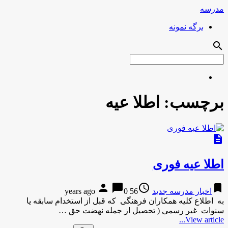
مدرسه
برگه نمونه
search
برچسب:
اطلا عیه
description
اطلا عیه فوری
person
chat_bubble
access_time
bookmark
اخبار مدرسه جدید
56 years ago
0
به اطلاع کلیه همکاران فرهنگی که قبل از استخدام سابقه یا
سنوات غیر رسمی ( تحصیل از جمله نهضت حق …
View article...