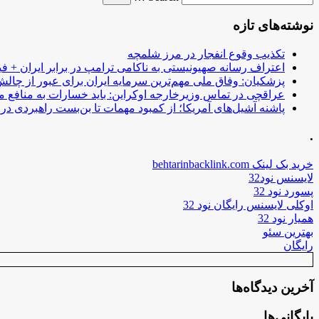
نوشته‌های تازه
تکذیب وقوع انفجار در مرز شلمچه
اعتراف رسانه صهیونیستی به ناکامی ترامپ در برابر ایران + فی
پزشکیان: وفاق ملی مهم‌ترین سرمایه ایران برای عبور از چا
عراقچی در تماس وزیرخارجه اوکراین: باید خسارات به منافع م
پاشنه آشیل‌های آمریکا؛ از کمبود مهمات تا بن‌بست راهبردی در ب
.
خرید بک لینک behtarinbacklink.com
لایسنس نود32
پسورد نود 32
اوکلی لایسنس رایگان نود 32
همیار نود 32
بهترین سئو
رایگان
آخرین دیدگاه‌ها
بایگانی‌ها